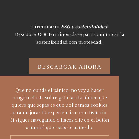
Diccionario
ESG y sostenibilidad
:
Descubre +300 términos clave
para
comunicar la
sostenibilidad con propiedad.
DESCARGAR AHORA
Que no cunda el pánico, no voy a hacer
ningún chiste sobre galletas. Lo único que
quiero que sepas es que utilizamos cookies
© Alba Sueiro Román.
para mejorar tu experiencia como usuario.
Privacidad
|
Aviso Legal
|
Cookies
|
Si sigues navegando o haces clic en el botón
Términos y condiciones
asumiré que estás de acuerdo.