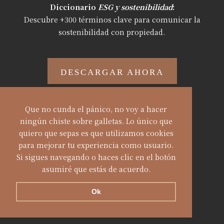
Diccionario
ESG y sostenibilidad
:
Descubre +300 términos clave
para
comunicar la
sostenibilidad con propiedad.
DESCARGAR AHORA
Que no cunda el pánico, no voy a hacer
ningún chiste sobre galletas. Lo único que
quiero que sepas es que utilizamos cookies
© Alba Sueiro Román.
para mejorar tu experiencia como usuario.
Privacidad
|
Aviso Legal
|
Cookies
|
Si sigues navegando o haces clic en el botón
Términos y condiciones
asumiré que estás de acuerdo.
Ok