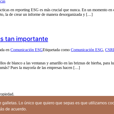
icas
ácticas en reporting ESG es más crucial que nunca. En un momento en el
eto, la de crear un informe de manera desorganizada y […]
s tan importante
ada en
Comunicación ESG
Etiquetada como
Comunicación ESG
,
CSR
los de blanco a las ventanas y amarillo en las briznas de hierba, para l
 jamás? Pues la mayoría de las empresas hacen […]
ropiedad.
 galletas. Lo único que quiero que sepas es que utilizamos coo
nos y condiciones
tás de acuerdo.