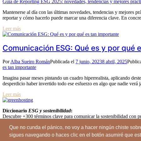
Guía de Reporting ESG 2025: novedades, tendencias y mejores práct
Mantenerse al día con las últimas novedades, tendencias y mejores pr
reportar y cómo hacerlo puede marcar una diferencia clave. En concr
Leer más
Comunicación ESG: Qué es y por qué e
Por
Alba Sueiro Román
Publicada el
7 junio, 2023
8 abril, 2025
Public
es tan importante
Imagina pasar meses pintando un cuadro hiperrealista, aplicando destel
desperdicio haber invertido todo ese esfuerzo en algo que nadie verá
Leer más
Diccionario
ESG y sostenibilidad
:
Descubre +300 términos clave
para
comunicar la sostenibilidad con p
DESCARGAR AHORA
Que no cunda el pánico, no voy a hacer ningún chiste sobre
© Alba Sueiro Román.
Privacidad
|
Aviso Legal
|
Cookies
|
Térmi
sigues navegando o haces clic en el botón asumiré que es
Instagram
Youtube
Linkedin-in